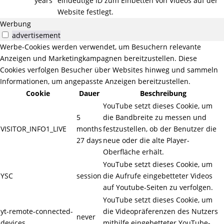
years
eindeutige ID zum Einbetten von Videos auf der
Website festlegt.
Werbung
advertisement
Werbe-Cookies werden verwendet, um Besuchern relevante
Anzeigen und Marketingkampagnen bereitzustellen. Diese
Cookies verfolgen Besucher über Websites hinweg und sammeln
Informationen, um angepasste Anzeigen bereitzustellen.
Cookie
Dauer
Beschreibung
YouTube setzt dieses Cookie, um
5
die Bandbreite zu messen und
VISITOR_INFO1_LIVE
months
festzustellen, ob der Benutzer die
27 days
neue oder die alte Player-
Oberfläche erhält.
YouTube setzt dieses Cookie, um
YSC
session
die Aufrufe eingebetteter Videos
auf Youtube-Seiten zu verfolgen.
YouTube setzt dieses Cookie, um
yt-remote-connected-
die Videopräferenzen des Nutzers
never
devices
mithilfe eingebetteter YouTube-