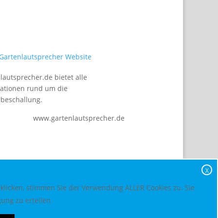
lautsprecher.de bietet alle
ationen rund um die
beschallung.
www.gartenlautsprecher.de
X
 klicken, stimmen Sie der Verwendung ALLER Cookies zu. Sie
ung zu erteilen.