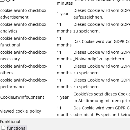
minutes
cookielawinfo-checkbox-
Dieses Cookie wird vom GDPR
1 year
advertisement
aufzuzeichnen.
cookielawinfo-checkbox-
11
Dieses Cookie wird vom GDPR 
analytics
months
zu speichern.
cookielawinfo-checkbox-
11
Das Cookie wird von GDPR Coo
functional
months
cookielawinfo-checkbox-
11
Dieses Cookie wird vom GDPR 
necessary
months
„Notwendig“ zu speichern.
cookielawinfo-checkbox-
11
Dieses Cookie wird vom GDPR 
others
months
zu speichern.
cookielawinfo-checkbox-
11
Dieses Cookie wird vom GDPR 
performance
months
zu speichern.
CookieYes setzt dieses Cook
CookieLawInfoConsent
1 year
in Abstimmung mit dem prim
11
Das Cookie wird vom GDPR Co
viewed_cookie_policy
months
oder nicht. Es speichert ke
Funktional
functional