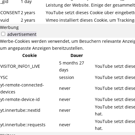
_gid
1 day
Leistung der Website. Einige der gesammelt
CONSENT
2 years
YouTube setzt dieses Cookie über eingebett
vuid
2 years
Vimeo installiert dieses Cookie, um Trackin
Werbung
advertisement
Werbe-Cookies werden verwendet, um Besuchern relevante Anzeig
um angepasste Anzeigen bereitzustellen.
Cookie
Dauer
5 months 27
VISITOR_INFO1_LIVE
YouTube setzt diese
days
YSC
session
YouTube setzt diese
yt-remote-connected-
never
YouTube setzt diese
devices
yt-remote-device-id
never
YouTube setzt diese
YouTube setzt dies
yt.innertube::nextId
never
hat.
YouTube setzt dies
yt.innertube::requests
never
hat.