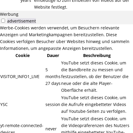
years
eindeutige ID zum Einbetten von Videos auf der
Website festlegt.
Werbung
advertisement
Werbe-Cookies werden verwendet, um Besuchern relevante
Anzeigen und Marketingkampagnen bereitzustellen. Diese
Cookies verfolgen Besucher über Websites hinweg und sammeln
Informationen, um angepasste Anzeigen bereitzustellen.
Cookie
Dauer
Beschreibung
YouTube setzt dieses Cookie, um
5
die Bandbreite zu messen und
VISITOR_INFO1_LIVE
months
festzustellen, ob der Benutzer die
27 days
neue oder die alte Player-
Oberfläche erhält.
YouTube setzt dieses Cookie, um
YSC
session
die Aufrufe eingebetteter Videos
auf Youtube-Seiten zu verfolgen.
YouTube setzt dieses Cookie, um
yt-remote-connected-
die Videopräferenzen des Nutzers
never
devices
mithilfe eingebetteter YouTube-