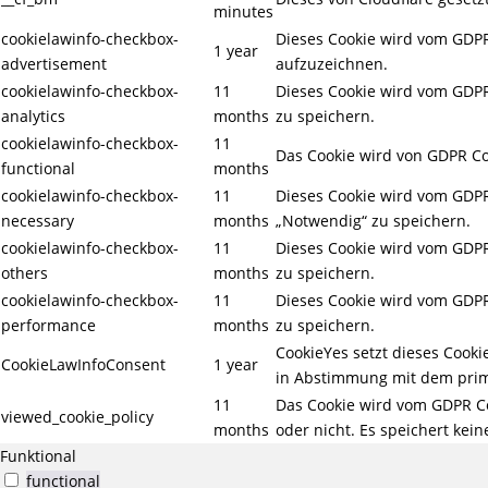
minutes
cookielawinfo-checkbox-
Dieses Cookie wird vom GDPR
1 year
advertisement
aufzuzeichnen.
cookielawinfo-checkbox-
11
Dieses Cookie wird vom GDPR 
analytics
months
zu speichern.
cookielawinfo-checkbox-
11
Das Cookie wird von GDPR Coo
functional
months
cookielawinfo-checkbox-
11
Dieses Cookie wird vom GDPR 
necessary
months
„Notwendig“ zu speichern.
cookielawinfo-checkbox-
11
Dieses Cookie wird vom GDPR 
others
months
zu speichern.
cookielawinfo-checkbox-
11
Dieses Cookie wird vom GDPR 
performance
months
zu speichern.
CookieYes setzt dieses Cook
CookieLawInfoConsent
1 year
in Abstimmung mit dem prim
11
Das Cookie wird vom GDPR Co
viewed_cookie_policy
months
oder nicht. Es speichert ke
Funktional
functional