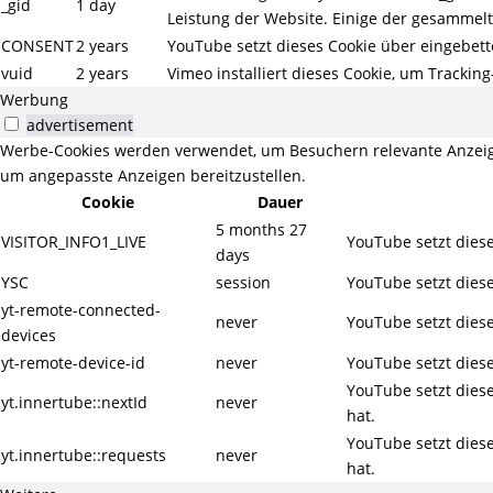
_gid
1 day
Leistung der Website. Einige der gesammelt
CONSENT
2 years
YouTube setzt dieses Cookie über eingebett
vuid
2 years
Vimeo installiert dieses Cookie, um Trackin
Werbung
advertisement
Werbe-Cookies werden verwendet, um Besuchern relevante Anzeig
um angepasste Anzeigen bereitzustellen.
Cookie
Dauer
5 months 27
VISITOR_INFO1_LIVE
YouTube setzt diese
days
YSC
session
YouTube setzt diese
yt-remote-connected-
never
YouTube setzt diese
devices
yt-remote-device-id
never
YouTube setzt diese
YouTube setzt dies
yt.innertube::nextId
never
hat.
YouTube setzt dies
yt.innertube::requests
never
hat.