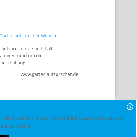
lautsprecher.de bietet alle
ationen rund um die
beschallung.
www.gartenlautsprecher.de
X
 klicken, stimmen Sie der Verwendung ALLER Cookies zu. Sie
ung zu erteilen.