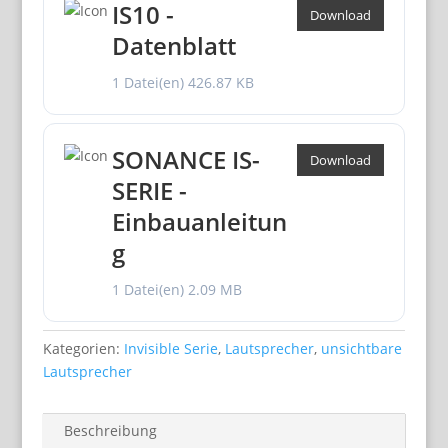
IS10 -
Download
Datenblatt
1 Datei(en)
426.87 KB
SONANCE IS-
Download
SERIE -
Einbauanleitun
g
1 Datei(en)
2.09 MB
Kategorien:
Invisible Serie
,
Lautsprecher
,
unsichtbare
Lautsprecher
Beschreibung