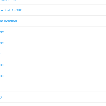
 – 30kHz ±3dB
hm nominal
mm
mm
m
mm
mm
m
kg