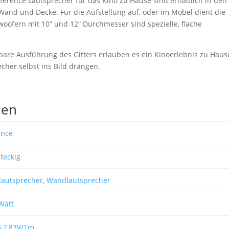
eference Lautsprecher für das Kino zu Hause sind erhältlich in den
Wand und Decke. Für die Aufstellung auf, oder im Möbel dient die
oofern mit 10“ und 12“ Durchmesser sind spezielle, flache
are Ausführung des Gitters erlauben es ein Kinoerlebnis zu Haus
echer selbst ins Bild drängen.
nen
ance
teckig
lautsprecher
,
Wandlautsprecher
Watt
 2,83V/1m