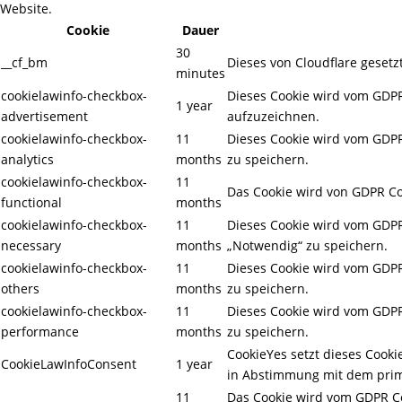
Website.
Cookie
Dauer
30
__cf_bm
Dieses von Cloudflare geset
minutes
cookielawinfo-checkbox-
Dieses Cookie wird vom GDPR
1 year
advertisement
aufzuzeichnen.
cookielawinfo-checkbox-
11
Dieses Cookie wird vom GDPR 
analytics
months
zu speichern.
cookielawinfo-checkbox-
11
Das Cookie wird von GDPR Coo
functional
months
cookielawinfo-checkbox-
11
Dieses Cookie wird vom GDPR 
necessary
months
„Notwendig“ zu speichern.
cookielawinfo-checkbox-
11
Dieses Cookie wird vom GDPR 
others
months
zu speichern.
cookielawinfo-checkbox-
11
Dieses Cookie wird vom GDPR 
performance
months
zu speichern.
CookieYes setzt dieses Cook
CookieLawInfoConsent
1 year
in Abstimmung mit dem prim
11
Das Cookie wird vom GDPR Co