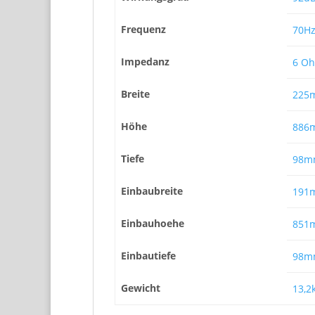
Frequenz
70Hz
Impedanz
6 O
Breite
225
Höhe
886
Tiefe
98m
Einbaubreite
191
Einbauhoehe
851
Einbautiefe
98m
Gewicht
13,2