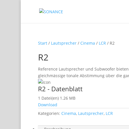
Start
/
Lautsprecher
/
Cinema
/
LCR
/ R2
R2
Reference Lautsprecher und Subwoofer bieten
gleichmässige tonale Abstimmung über die ga
R2 - Datenblatt
1 Datei(en)
1.26 MB
Download
Kategorien:
Cinema
,
Lautsprecher
,
LCR