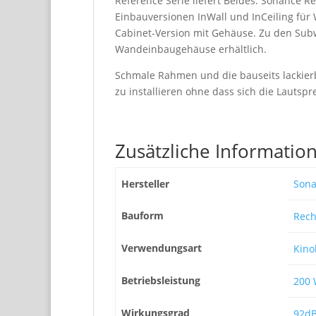
Reference Serie liefert Beides. Sonance R
Einbauversionen InWall und InCeiling für 
Cabinet-Version mit Gehäuse. Zu den Subw
Wandeinbaugehäuse erhältlich.
Schmale Rahmen und die bauseits lackierb
zu installieren ohne dass sich die Lautspr
Zusätzliche Informatio
Hersteller
Son
Bauform
Rech
Verwendungsart
Kino
Betriebsleistung
200 
Wirkungsgrad
92dB