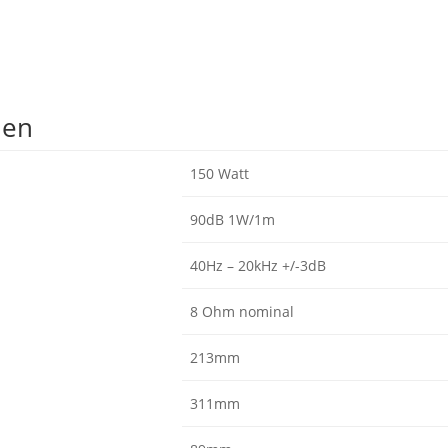
nen
150 Watt
90dB 1W/1m
40Hz – 20kHz +/-3dB
8 Ohm nominal
213mm
311mm