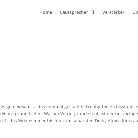
Home
Lautsprecher
Verstärker
Un
nes gemeinsam: … das minimal gestaltete Frontgitter. Es lässt die
n Hintergrund treten. Was im Vordergrund steht, ist der hervorrag
ch für das Wohnzimmer bis hin zum separaten Dolby Atmos Kinora