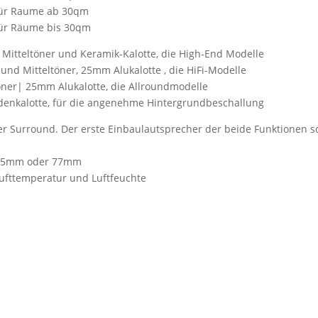
 für Raume ab 30qm
für Räume bis 30qm
 Mitteltöner und Keramik-Kalotte, die High-End Modelle
 und Mitteltöner, 25mm Alukalotte , die HiFi-Modelle
töner| 25mm Alukalotte, die Allroundmodelle
idenkalotte, für die angenehme Hintergrundbeschallung
er Surround. Der erste Einbaulautsprecher der beide Funktionen sc
e 65mm oder 77mm
ufttemperatur und Luftfeuchte