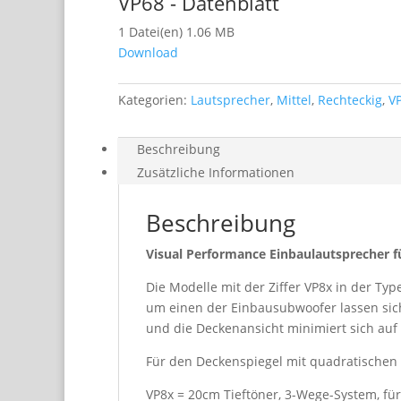
VP68 - Datenblatt
1 Datei(en)
1.06 MB
Download
Kategorien:
Lautsprecher
,
Mittel
,
Rechteckig
,
V
Beschreibung
Zusätzliche Informationen
Beschreibung
Visual Performance Einbaulautsprecher f
Die Modelle mit der Ziffer VP8x in der T
um einen der Einbausubwoofer lassen sic
und die Deckenansicht minimiert sich auf 
Für den Deckenspiegel mit quadratischen 
VP8x = 20cm Tieftöner, 3-Wege-System, f