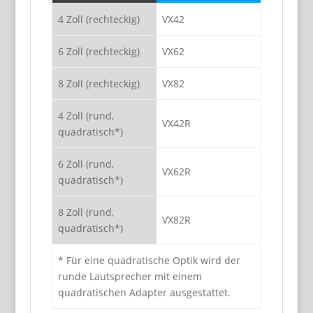
4 Zoll (rechteckig)
VX42
6 Zoll (rechteckig)
VX62
8 Zoll (rechteckig)
VX82
4 Zoll (rund,
VX42R
quadratisch*)
6 Zoll (rund,
VX62R
quadratisch*)
8 Zoll (rund,
VX82R
quadratisch*)
* Für eine quadratische Optik wird der
runde Lautsprecher mit einem
quadratischen Adapter ausgestattet.