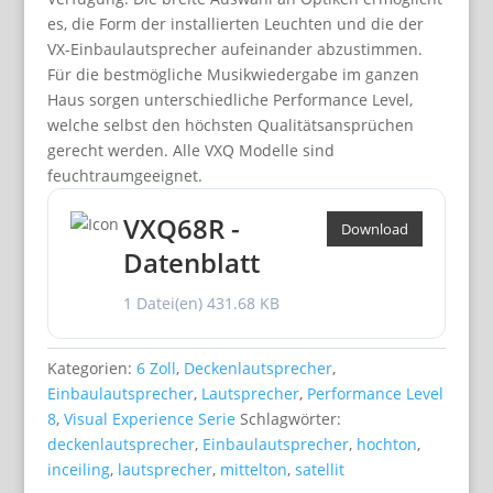
es, die Form der installierten Leuchten und die der
VX-Einbaulautsprecher aufeinander abzustimmen.
Für die bestmögliche Musikwiedergabe im ganzen
Haus sorgen unterschiedliche Performance Level,
welche selbst den höchsten Qualitätsansprüchen
gerecht werden. Alle VXQ Modelle sind
feuchtraumgeeignet.
VXQ68R -
Download
Datenblatt
1 Datei(en)
431.68 KB
Kategorien:
6 Zoll
,
Deckenlautsprecher
,
Einbaulautsprecher
,
Lautsprecher
,
Performance Level
8
,
Visual Experience Serie
Schlagwörter:
deckenlautsprecher
,
Einbaulautsprecher
,
hochton
,
inceiling
,
lautsprecher
,
mittelton
,
satellit