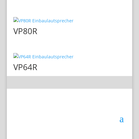
VP80R
VP64R