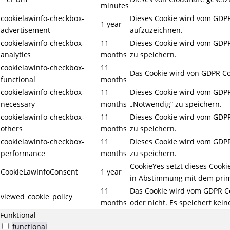
minutes
cookielawinfo-checkbox-
Dieses Cookie wird vom GDPR
1 year
advertisement
aufzuzeichnen.
cookielawinfo-checkbox-
11
Dieses Cookie wird vom GDPR 
analytics
months
zu speichern.
cookielawinfo-checkbox-
11
Das Cookie wird von GDPR Coo
functional
months
cookielawinfo-checkbox-
11
Dieses Cookie wird vom GDPR 
necessary
months
„Notwendig“ zu speichern.
cookielawinfo-checkbox-
11
Dieses Cookie wird vom GDPR 
others
months
zu speichern.
cookielawinfo-checkbox-
11
Dieses Cookie wird vom GDPR 
performance
months
zu speichern.
CookieYes setzt dieses Cook
CookieLawInfoConsent
1 year
in Abstimmung mit dem prim
11
Das Cookie wird vom GDPR Co
viewed_cookie_policy
months
oder nicht. Es speichert ke
Funktional
functional