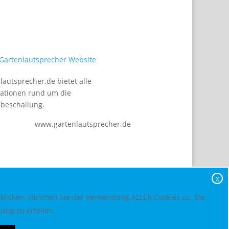
lautsprecher.de bietet alle
ationen rund um die
beschallung.
www.gartenlautsprecher.de
X
 klicken, stimmen Sie der Verwendung ALLER Cookies zu. Sie
ung zu erteilen.