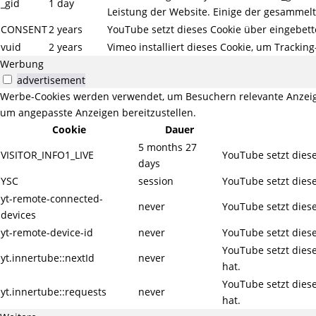
_gid
1 day
Leistung der Website. Einige der gesammelt
CONSENT
2 years
YouTube setzt dieses Cookie über eingebett
vuid
2 years
Vimeo installiert dieses Cookie, um Trackin
Werbung
advertisement
Werbe-Cookies werden verwendet, um Besuchern relevante Anzeig
um angepasste Anzeigen bereitzustellen.
Cookie
Dauer
5 months 27
VISITOR_INFO1_LIVE
YouTube setzt diese
days
YSC
session
YouTube setzt diese
yt-remote-connected-
never
YouTube setzt diese
devices
yt-remote-device-id
never
YouTube setzt diese
YouTube setzt dies
yt.innertube::nextId
never
hat.
YouTube setzt dies
yt.innertube::requests
never
hat.