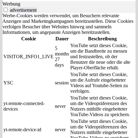
Werbung
advertisement
Werbe-Cookies werden verwendet, um Besuchern relevante
Anzeigen und Marketingkampagnen bereitzustellen. Diese Cookies
verfolgen Besucher über Websites hinweg und sammeln
Informationen, um angepasste Anzeigen bereitzustellen.
Cookie
Dauer
Beschreibung
YouTube setzt dieses Cookie,
5
um die Bandbreite zu messen
months
VISITOR_INFO1_LIVE
und festzustellen, ob der
27
Benutzer die neue oder die alte
days
Player-Oberfläche erhält.
YouTube setzt dieses Cookie,
um die Aufrufe eingebetteter
YSC
session
Videos auf Youtube-Seiten zu
verfolgen.
YouTube setzt dieses Cookie,
yt-remote-connected-
um die Videopräferenzen des
never
devices
Nutzers mithilfe eingebetteter
YouTube-Videos zu speichern.
YouTube setzt dieses Cookie,
um die Videopräferenzen des
yt-remote-device-id
never
Nutzers mithilfe eingebetteter
YouTube-Videos zu speichern.