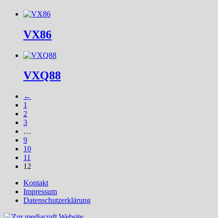
VX86
VXQ88
←
1
2
3
…
9
10
11
12
Kontakt
Impressum
Datenschutzerklärung