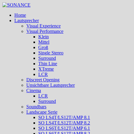
Home
Lautsprecher
Visual Experience
Visual Performance
Klein
Mittel
Groß
Single Stereo
Surround
Thin Line
XTreme
LCR
Discreet Opening
Unsichtbare Lautsprecher
Cinema
LCR
Surround
Soundbars
Landscape Serie
SO LS4T/LS12T/AMP 8.1
SO LS4T/LS12T/AMP 8.2
SO LS6T/LS12T/AMP 6.1
SO LS6T/LS12T/AMP 8.2