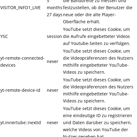
5
die Bandbreite zu messen und
VISITOR_INFO1_LIVE
months
festzustellen, ob der Benutzer die
27 days
neue oder die alte Player-
Oberfläche erhält.
YouTube setzt dieses Cookie, um
YSC
session
die Aufrufe eingebetteter Videos
auf Youtube-Seiten zu verfolgen.
YouTube setzt dieses Cookie, um
yt-remote-connected-
die Videopräferenzen des Nutzers
never
devices
mithilfe eingebetteter YouTube-
Videos zu speichern.
YouTube setzt dieses Cookie, um
die Videopräferenzen des Nutzers
yt-remote-device-id
never
mithilfe eingebetteter YouTube-
Videos zu speichern.
YouTube setzt dieses Cookie, um
eine eindeutige ID zu registrieren
yt.innertube::nextId
never
und Daten darüber zu speichern,
welche Videos von YouTube der
Nutzer gesehen hat.